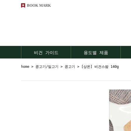
BOOK MARK
비건 가이드
용도별 제품
home
>
콩고기/밀고기
>
콩고기
> [상온] 비건스팜 140g