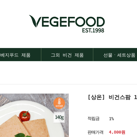
베지푸드 제품
그외 비건 제품
선물ㆍ세트상품
[상온] 비건스팜 1
적립금
1%
판매가격
4,800
원