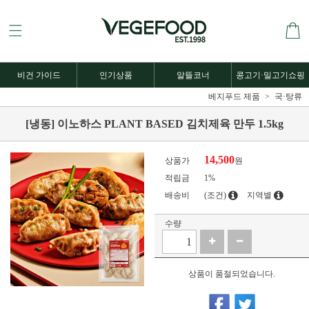
비건 가이드
인기상품
알뜰코너
콩고기·밀고기쇼핑
베지푸드 제품
국·탕류
[냉동] 이노하스 PLANT BASED 김치제육 만두 1.5kg
14,500
상품가
원
적립금
1%
배송비
(조건)
지역별
수량
상품이 품절되었습니다.