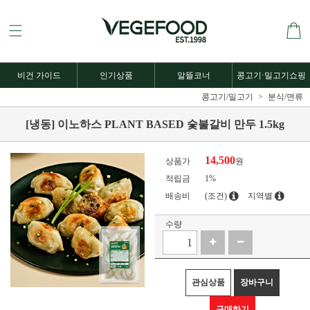
비건 가이드
인기상품
알뜰코너
콩고기·밀고기쇼핑
콩고기/밀고기
분식/면류
[냉동] 이노하스 PLANT BASED 숯불갈비 만두 1.5kg
14,500
상품가
원
적립금
1%
배송비
(조건)
지역별
수량
관심상품
장바구니
구매하기