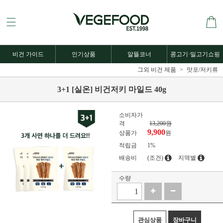
비건 가이드
인기상품
알뜰코너
콩고기·밀고기쇼핑
그외 비건 제품
맛포/저키류
3+1 [실온] 비건저키 마일드 40g
소비자가
격
13,200원
9,900
상품가
원
적립금
1%
배송비
(조건)
지역별
수량
관심상품
장바구니