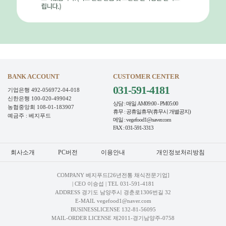
BANK ACCOUNT
CUSTOMER CENTER
031-591-4181
기업은행 492-056972-04-018
신한은행 100-020-499042
상담 : 매일 AM09:00 - PM05:00
농협중앙회 108-01-183907
휴무 : 공휴일휴무(휴무시 개별공지)
예금주 : 베지푸드
메일 : vegefood1@naver.com
FAX : 031-591-3313
회사소개
PC버전
이용안내
개인정보처리방침
COMPANY 베지푸드[26년전통 채식전문기업]
| CEO 이승섭 | TEL
031-591-4181
ADDRESS 경기도 남양주시 경춘로1306번길 32
E-MAIL vegefood1@naver.com
BUSINESSLICENSE 132-81-56095
MAIL-ORDER LICENSE 제2011-경기남양주-0758