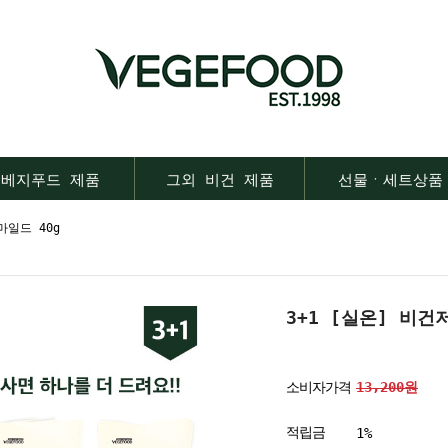
베지푸드 제품
그외 비건 제품
선물ㆍ세트상품
마일드 40g
3+1 [실온] 비건
소비자가격
13,200원
적립금
1%