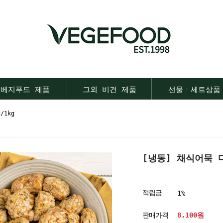
베지푸드 제품
그외 비건 제품
선물ㆍ세트상품
/1kg
[냉동] 채식어묵 다
적립금
1%
판매가격
8,100원