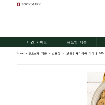
BOOK MARK
비건 가이드
용도별 제품
home
>
無오신채 제품
>
소포장
> [냉동] 채식어묵 다미채 300g