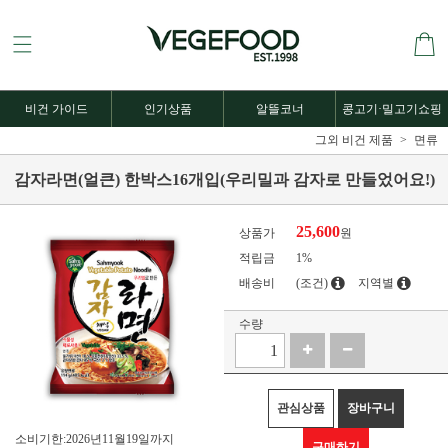
비건 가이드
인기상품
알뜰코너
콩고기·밀고기쇼핑
그외 비건 제품
면류
감자라면(얼큰) 한박스16개입(우리밀과 감자로 만들었어요!)
25,600
상품가
원
적립금
1%
배송비
(조건)
지역별
수량
관심상품
장바구니
소비기한:2026년11월19일까지
구매하기